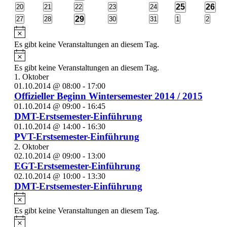
Veranstaltungen
Veranstaltungen
Veranstaltungen
Veranstaltungen
Veranstaltungen
Veranst
Veranstaltung
1
1
0
0
0
0
0
25
26
20
21
22
23
24
Veranstaltungen
Veranstaltungen
Veranstaltungen
Veranstaltungen
Veranstaltungen
Veranstaltun
Veran
2
0
0
29
0
0
0
0
27
28
30
31
1
2
Veranstaltungen
Veranstaltungen
Veranstaltungen
Veranstaltungen
Veranstaltungen
Veranst
Veranstaltungen
Hinweis
Es gibt keine Veranstaltungen an diesem Tag.
Hinweis
Es gibt keine Veranstaltungen an diesem Tag.
1. Oktober
01.10.2014 @ 08:00
-
17:00
Offizieller Beginn Wintersemester 2014 / 2015
01.10.2014 @ 09:00
-
16:45
DMT-Erstsemester-Einführung
01.10.2014 @ 14:00
-
16:30
PVT-Erstsemester-Einführung
2. Oktober
02.10.2014 @ 09:00
-
13:00
EGT-Erstsemester-Einführung
02.10.2014 @ 10:00
-
13:30
DMT-Erstsemester-Einführung
Hinweis
Es gibt keine Veranstaltungen an diesem Tag.
Hinweis