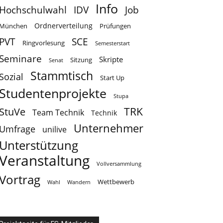
Info
Hochschulwahl
IDV
Job
Ordnerverteilung
München
Prüfungen
PVT
SCE
Ringvorlesung
Semesterstart
Seminare
Skripte
Sitzung
Senat
Stammtisch
Sozial
Start Up
Studentenprojekte
Stupa
TRK
StuVe
Team Technik
Technik
Unternehmer
Umfrage
unilive
Unterstützung
Veranstaltung
Vollversammlung
Vortrag
Wettbewerb
Wahl
Wandern