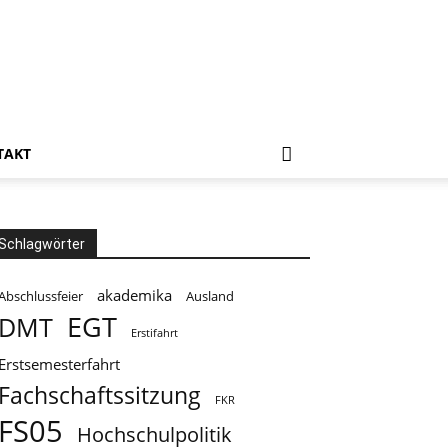
TAKT
Schlagwörter
akademika
Abschlussfeier
Ausland
EGT
DMT
Erstifahrt
Erstsemesterfahrt
Fachschaftssitzung
FKR
FS05
Hochschulpolitik