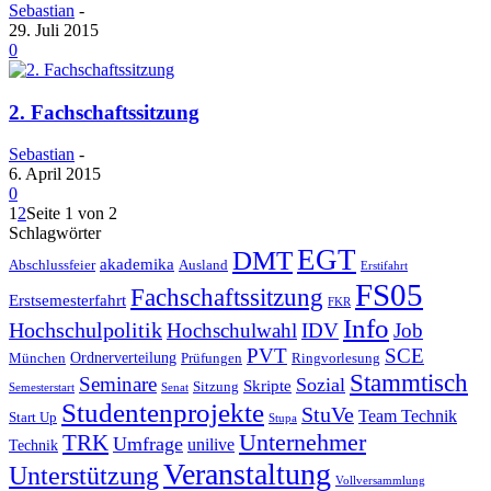
Sebastian
-
29. Juli 2015
0
2. Fachschaftssitzung
Sebastian
-
6. April 2015
0
1
2
Seite 1 von 2
Schlagwörter
EGT
DMT
akademika
Abschlussfeier
Ausland
Erstifahrt
FS05
Fachschaftssitzung
Erstsemesterfahrt
FKR
Info
Hochschulpolitik
Hochschulwahl
IDV
Job
PVT
SCE
Ordnerverteilung
München
Prüfungen
Ringvorlesung
Stammtisch
Seminare
Sozial
Skripte
Sitzung
Semesterstart
Senat
Studentenprojekte
StuVe
Team Technik
Start Up
Stupa
Unternehmer
TRK
Umfrage
unilive
Technik
Veranstaltung
Unterstützung
Vollversammlung