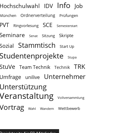
Info
Hochschulwahl
IDV
Job
Ordnerverteilung
München
Prüfungen
PVT
SCE
Ringvorlesung
Semesterstart
Seminare
Skripte
Sitzung
Senat
Stammtisch
Sozial
Start Up
Studentenprojekte
Stupa
TRK
StuVe
Team Technik
Technik
Unternehmer
Umfrage
unilive
Unterstützung
Veranstaltung
Vollversammlung
Vortrag
Wettbewerb
Wahl
Wandern