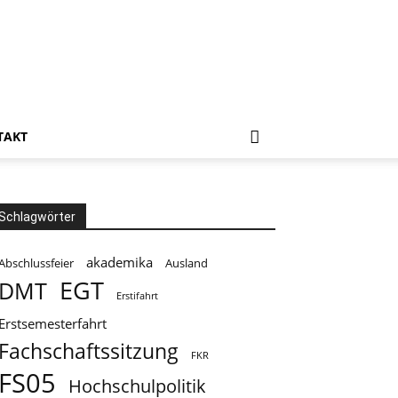
TAKT
Schlagwörter
akademika
Abschlussfeier
Ausland
EGT
DMT
Erstifahrt
Erstsemesterfahrt
Fachschaftssitzung
FKR
FS05
Hochschulpolitik