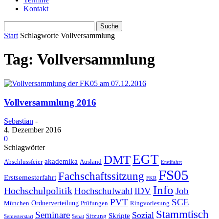
Kontakt
Start
Schlagworte
Vollversammlung
Tag: Vollversammlung
Vollversammlung 2016
Sebastian
-
4. Dezember 2016
0
Schlagwörter
EGT
DMT
akademika
Abschlussfeier
Ausland
Erstifahrt
FS05
Fachschaftssitzung
Erstsemesterfahrt
FKR
Info
Hochschulpolitik
Hochschulwahl
IDV
Job
PVT
SCE
Ordnerverteilung
München
Prüfungen
Ringvorlesung
Stammtisch
Seminare
Sozial
Skripte
Sitzung
Semesterstart
Senat