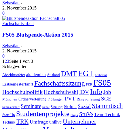
Sebastian
-
2. November 2015
0
Fachschaftsarbeit
FS05 Blutspende-Aktion 2015
Sebastian
-
2. November 2015
0
1
2
3
Seite 1 von 3
Schlagwörter
EGT
DMT
akademika
Abschlussfeier
Ausland
Erstifahrt
FS05
Fachschaftssitzung
Erstsemesterfahrt
FKR
Info
Hochschulpolitik
Hochschulwahl
IDV
Job
PVT
SCE
Ordnerverteilung
München
Prüfungen
Ringvorlesung
Stammtisch
Seminare
Sozial
Skripte
Sitzung
Semesterstart
Senat
Studentenprojekte
StuVe
Team Technik
Start Up
Stupa
Unternehmer
TRK
Umfrage
unilive
Technik