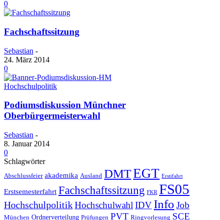
0
Fachschaftssitzung
Sebastian
-
24. März 2014
0
Hochschulpolitik
Podiumsdiskussion Münchner
Oberbürgermeisterwahl
Sebastian
-
8. Januar 2014
0
Schlagwörter
EGT
DMT
akademika
Abschlussfeier
Ausland
Erstifahrt
FS05
Fachschaftssitzung
Erstsemesterfahrt
FKR
Info
Hochschulpolitik
Hochschulwahl
IDV
Job
PVT
SCE
Ordnerverteilung
München
Prüfungen
Ringvorlesung