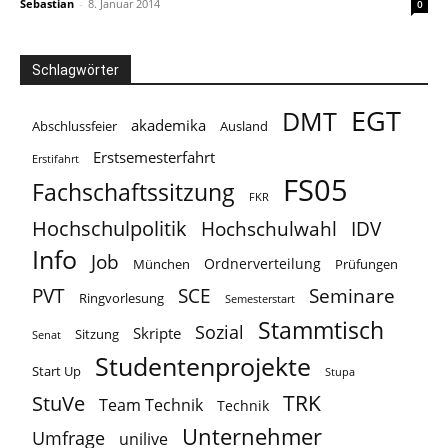
Sebastian
-
8. Januar 2014
0
Schlagwörter
EGT
DMT
akademika
Abschlussfeier
Ausland
Erstsemesterfahrt
Erstifahrt
FS05
Fachschaftssitzung
FKR
Hochschulpolitik
Hochschulwahl
IDV
Info
Job
Ordnerverteilung
München
Prüfungen
PVT
SCE
Seminare
Ringvorlesung
Semesterstart
Stammtisch
Sozial
Skripte
Sitzung
Senat
Studentenprojekte
Start Up
Stupa
TRK
StuVe
Team Technik
Technik
Unternehmer
Umfrage
unilive