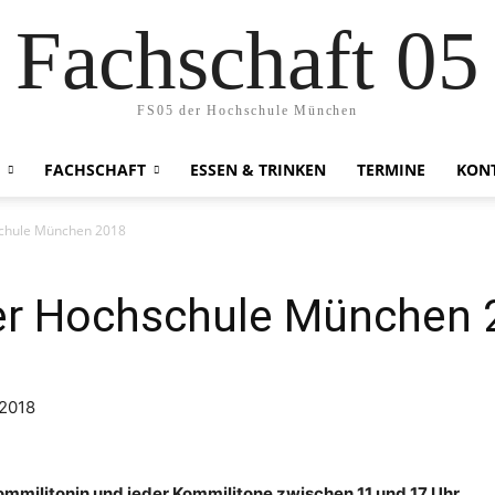
Fachschaft 05
FS05 der Hochschule München
FACHSCHAFT
ESSEN & TRINKEN
TERMINE
KON
schule München 2018
er Hochschule München 
ommilitonin und jeder Kommilitone zwischen 11 und 17 Uhr