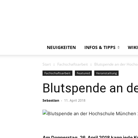
NEUIGKEITEN
INFOS & TIPPS
WIKI
Start
Fachschaftsarbeit
Blutspende an der Hoch
Fachschaftsarbeit
Featured
Veranstaltung
Blutspende an d
Sebastian
-
11. April 2018
Am Donnerstag, 26. April 2018 kann jede K