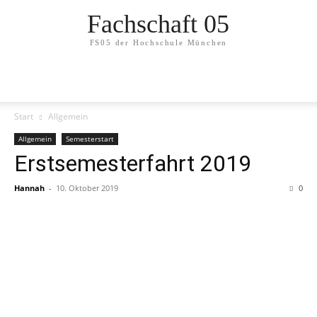
Fachschaft 05
FS05 der Hochschule München
Start
Allgemein
Allgemein
Semesterstart
Erstsemesterfahrt 2019
Hannah
-
10. Oktober 2019
0