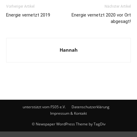
Vorheriger Artikel
Nächster Artikel
Energie vernetzt 2019
Energie vernetzt 2020 vor Ort
abgesagt!
Hannah
unterstützt vom FS05 e.V.
Datenschutzerklärung
Impressum & Kontakt
© Newspaper WordPress Theme by TagDiv