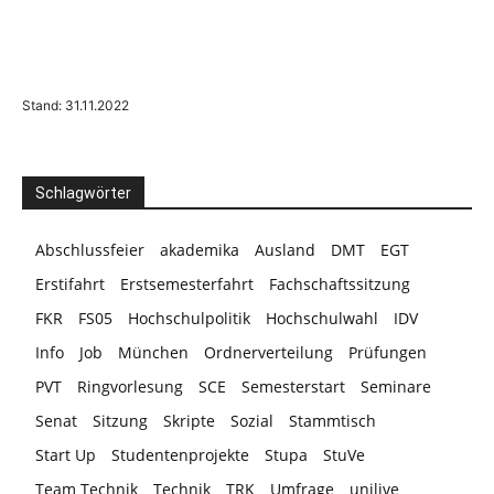
Stand: 31.11.2022
Schlagwörter
Abschlussfeier
akademika
Ausland
DMT
EGT
Erstifahrt
Erstsemesterfahrt
Fachschaftssitzung
FKR
FS05
Hochschulpolitik
Hochschulwahl
IDV
Info
Job
München
Ordnerverteilung
Prüfungen
PVT
Ringvorlesung
SCE
Semesterstart
Seminare
Senat
Sitzung
Skripte
Sozial
Stammtisch
Start Up
Studentenprojekte
Stupa
StuVe
Team Technik
Technik
TRK
Umfrage
unilive