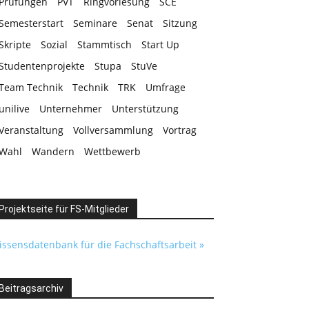
Prüfungen
PVT
Ringvorlesung
SCE
Semesterstart
Seminare
Senat
Sitzung
Skripte
Sozial
Stammtisch
Start Up
Studentenprojekte
Stupa
StuVe
Team Technik
Technik
TRK
Umfrage
unilive
Unternehmer
Unterstützung
Veranstaltung
Vollversammlung
Vortrag
Wahl
Wandern
Wettbewerb
Projektseite für FS-Mitglieder
issensdatenbank für die Fachschaftsarbeit »
Beitragsarchiv