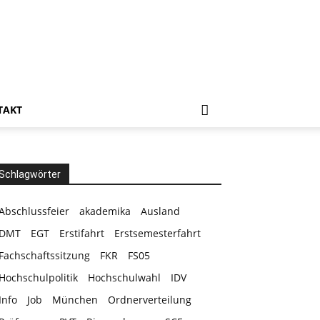
TAKT
Schlagwörter
Abschlussfeier
akademika
Ausland
DMT
EGT
Erstifahrt
Erstsemesterfahrt
Fachschaftssitzung
FKR
FS05
Hochschulpolitik
Hochschulwahl
IDV
Info
Job
München
Ordnerverteilung