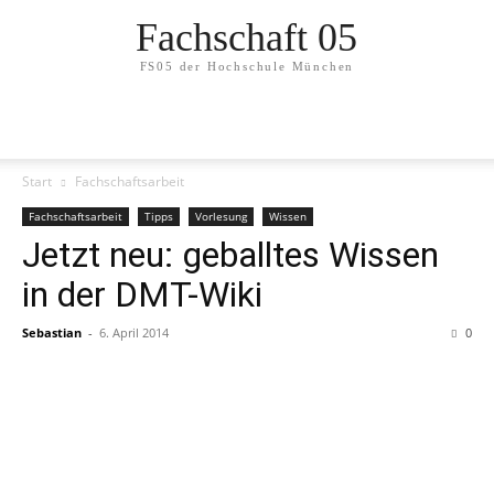
Fachschaft 05
FS05 der Hochschule München
Start
Fachschaftsarbeit
Fachschaftsarbeit
Tipps
Vorlesung
Wissen
Jetzt neu: geballtes Wissen
in der DMT-Wiki
Sebastian
-
6. April 2014
0