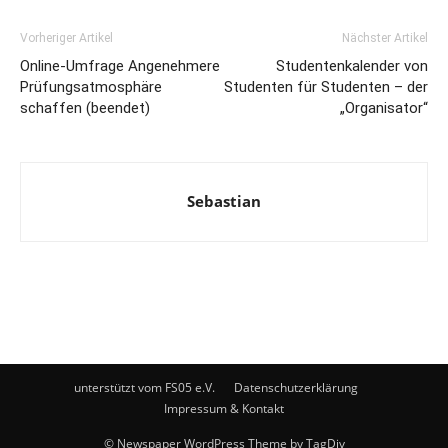
Vorheriger Artikel
Nächster Artikel
Online-Umfrage Angenehmere
Studentenkalender von
Prüfungsatmosphäre
Studenten für Studenten – der
schaffen (beendet)
„Organisator“
Sebastian
unterstützt vom FS05 e.V.
Datenschutzerklärung
Impressum & Kontakt
© Newspaper WordPress Theme by TagDiv