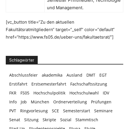
Semester Printmedien, Technologie
und Management.
[vc_button title=“Zu den aktuellen
Fakultätsratmitgliedern“ target=“_self“ color=“default“
href=“https://www.fs05.de/ueber-uns/fakultaetsrat/“]
Schlagwörter
Abschlussfeier
akademika
Ausland
DMT
EGT
Erstifahrt
Erstsemesterfahrt
Fachschaftssitzung
FKR
FS05
Hochschulpolitik
Hochschulwahl
IDV
Info
Job
München
Ordnerverteilung
Prüfungen
PVT
Ringvorlesung
SCE
Semesterstart
Seminare
Senat
Sitzung
Skripte
Sozial
Stammtisch
Start Up
Studentenprojekte
Stupa
StuVe