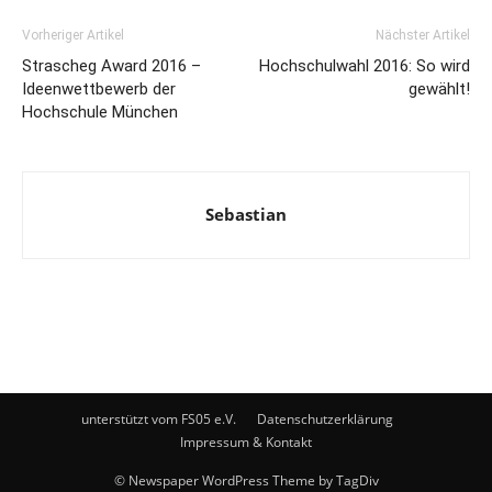
Vorheriger Artikel
Nächster Artikel
Strascheg Award 2016 –
Hochschulwahl 2016: So wird
Ideenwettbewerb der
gewählt!
Hochschule München
Sebastian
unterstützt vom FS05 e.V.
Datenschutzerklärung
Impressum & Kontakt
© Newspaper WordPress Theme by TagDiv