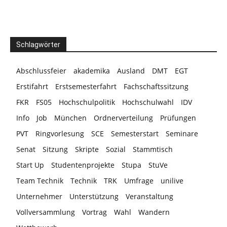
Schlagwörter
Abschlussfeier
akademika
Ausland
DMT
EGT
Erstifahrt
Erstsemesterfahrt
Fachschaftssitzung
FKR
FS05
Hochschulpolitik
Hochschulwahl
IDV
Info
Job
München
Ordnerverteilung
Prüfungen
PVT
Ringvorlesung
SCE
Semesterstart
Seminare
Senat
Sitzung
Skripte
Sozial
Stammtisch
Start Up
Studentenprojekte
Stupa
StuVe
Team Technik
Technik
TRK
Umfrage
unilive
Unternehmer
Unterstützung
Veranstaltung
Vollversammlung
Vortrag
Wahl
Wandern