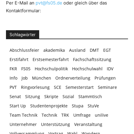
Per E-Mail an
pvt@fs05.de
oder gleich über das
Kontaktformular:
Schlagwörter
Abschlussfeier
akademika
Ausland
DMT
EGT
Erstifahrt
Erstsemesterfahrt
Fachschaftssitzung
FKR
FS05
Hochschulpolitik
Hochschulwahl
IDV
Info
Job
München
Ordnerverteilung
Prüfungen
PVT
Ringvorlesung
SCE
Semesterstart
Seminare
Senat
Sitzung
Skripte
Sozial
Stammtisch
Start Up
Studentenprojekte
Stupa
StuVe
Team Technik
Technik
TRK
Umfrage
unilive
Unternehmer
Unterstützung
Veranstaltung
Vollversammlung
Vortrag
Wahl
Wandern