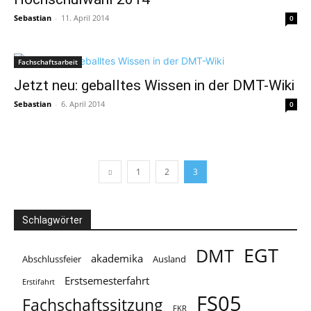
Sebastian
-
11. April 2014
0
Fachschaftsarbeit
Jetzt neu: geballtes Wissen in der DMT-Wiki
Sebastian
-
6. April 2014
0
1
2
3
Schlagwörter
EGT
DMT
akademika
Abschlussfeier
Ausland
Erstsemesterfahrt
Erstifahrt
FS05
Fachschaftssitzung
FKR