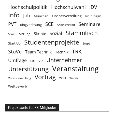
Hochschulpolitik
Hochschulwahl
IDV
Info
Job
Ordnerverteilung
München
Prüfungen
PVT
SCE
Seminare
Ringvorlesung
Semesterstart
Stammtisch
Sozial
Skripte
Sitzung
Senat
Studentenprojekte
Start Up
Stupa
TRK
StuVe
Team Technik
Technik
Unternehmer
Umfrage
unilive
Veranstaltung
Unterstützung
Vortrag
Vollversammlung
Wahl
Wandern
Wettbewerb
Projektseite für FS-Mitglieder