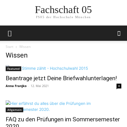
Fachschaft 05
FS05 der Hochschule München
Start
Wissen
Wissen
Featured
Beantrage jetzt Deine Briefwahlunterlagen!
Anna Franjko
-
12. Mai 2021
0
Allgemein
FAQ zu den Prüfungen im Sommersemester
2020