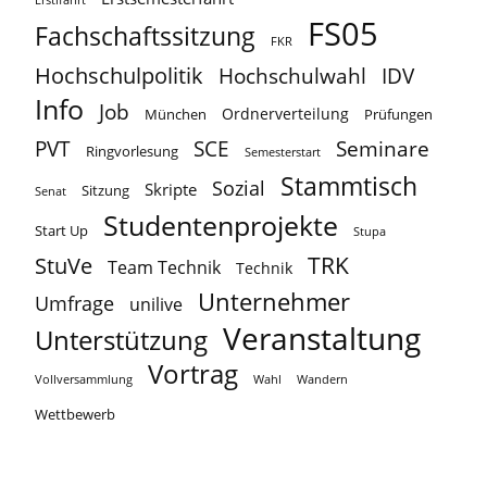
Erstifahrt
FS05
Fachschaftssitzung
FKR
Hochschulpolitik
Hochschulwahl
IDV
Info
Job
Ordnerverteilung
München
Prüfungen
PVT
SCE
Seminare
Ringvorlesung
Semesterstart
Stammtisch
Sozial
Skripte
Sitzung
Senat
Studentenprojekte
Start Up
Stupa
TRK
StuVe
Team Technik
Technik
Unternehmer
Umfrage
unilive
Veranstaltung
Unterstützung
Vortrag
Vollversammlung
Wahl
Wandern
Wettbewerb